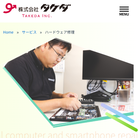
内
メ
容
ニ
を
ュ
ー
ス
»
»
Home
サービス
ハードウェア修理
キ
ッ
プ
l computer and smartphone repair